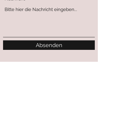
Absenden
BAIER FAMILIENBASAR
+49 163 2846396
Hinweis: Als Kleinunternehmer im Sinne von §
19 Abs. 1 UStG wird Umsatzsteuer nicht
berechnet