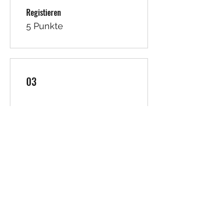
Registieren
5 Punkte
03
Prämien erhalten
50% Rabatt auf alle
Veranstaltungen
10 Punkte = 50 % Rabatt
auf alle Tickets