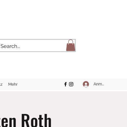
Anmelden
tz
Mehr
ten Roth