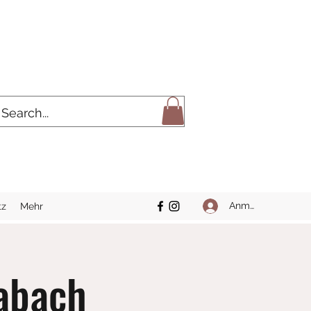
Anmelden
tz
Mehr
abach